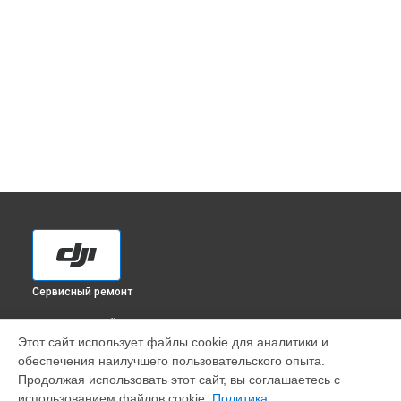
Сервисный ремонт
ВЫБЕРИ СВОЙ ГОРОД
Этот сайт использует файлы cookie для аналитики и
Ремонт/замена картоприемника(картридера) sd экшн-
обеспечения наилучшего пользовательского опыта.
камеры Osmo Action DJI в
Краснодаре
Продолжая использовать этот сайт, вы соглашаетесь с
Ремонт/замена картоприемника(картридера) sd экшн-
использованием файлов cookie.
Политика