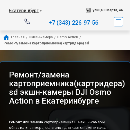
Екатеринбург
улица 8 Марта, 46
▼
+7 (343) 226-97-56
Главная
/
Экшен-камера
/
Osmo Action
/
Ремонт/замена картоприемника(картридера) sd
Ремонт/замена
картоприемника(картридера)
sd экшн-камеры DJI Osmo
Action в Екатеринбурге
Ремонт или замена картоприемника SD-экшн-камеры –
обязательная мера, если слот для карты памяти начал