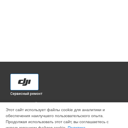
Сервисный ремонт
ВЫБЕРИ СВОЙ ГОРОД
Этот сайт использует файлы cookie для аналитики и
Чистка оптики(линзоблока) экшн-камеры Osmo Pocket
обеспечения наилучшего пользовательского опыта.
(OT110) DJI в
Краснодаре
Продолжая использовать этот сайт, вы соглашаетесь с
Чистка оптики(линзоблока) экшн-камеры Osmo Pocket
использованием файлов cookie.
Политика