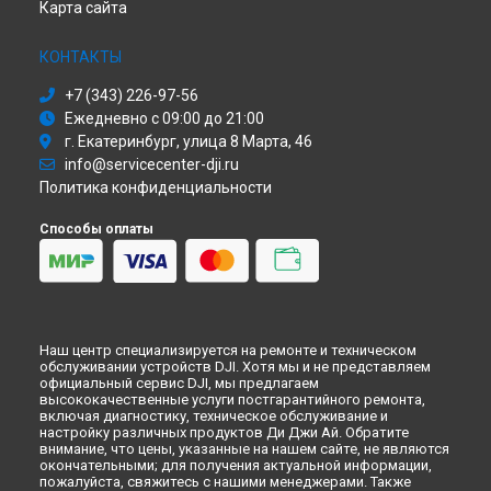
Карта сайта
Диагностика квадрокоптера DJI в
Ульяновске
Диагностика квадрокоптера DJI в
Кирове
КОНТАКТЫ
Диагностика квадрокоптера DJI в
Москве
+7 (343) 226-97-56
Диагностика квадрокоптера DJI в
Санкт-Петербурге
Ежедневно с 09:00 до 21:00
г. Екатеринбург, улица 8 Марта, 46
info@servicecenter-dji.ru
Политика конфиденциальности
Способы оплаты
Наш центр специализируется на ремонте и техническом
обслуживании устройств DJI. Хотя мы и не представляем
официальный сервис DJI, мы предлагаем
высококачественные услуги постгарантийного ремонта,
включая диагностику, техническое обслуживание и
настройку различных продуктов Ди Джи Ай. Обратите
внимание, что цены, указанные на нашем сайте, не являются
окончательными; для получения актуальной информации,
пожалуйста, свяжитесь с нашими менеджерами. Также