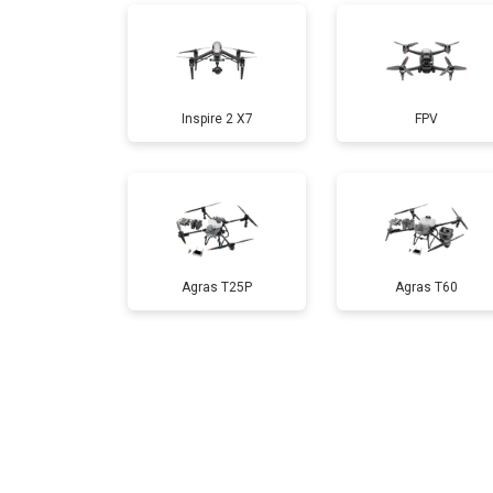
Прошивка
Inspire 2 X7
FPV
Замена материнской платы
Ремонт корпуса
Agras T25P
Agras T60