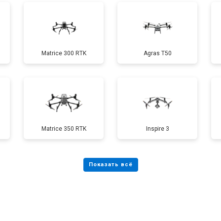
от 70 мин
о
Matrice 300 RTK
Agras T50
от 60 мин
о
от 100 мин
о
Matrice 350 RTK
Inspire 3