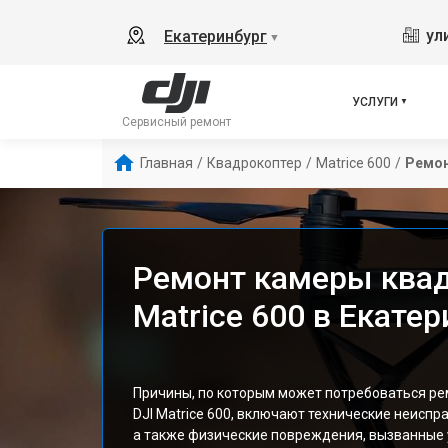
ул
Екатеринбург
▼
УСЛУГИ
Сервисный ремонт
Главная
/
Квадрокоптер
/
Matrice 600
/
Ремо
Ремонт камеры квад
Matrice 600 в Екате
Причины, по которым может потребоваться ре
DJI Matrice 600, включают технические неиспр
а также физические повреждения, вызванные 