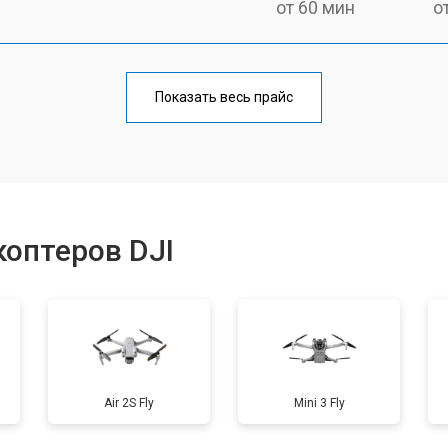
от 60 мин
о
от 100 мин
о
Показать весь прайс
от 50 мин
о
от 80 мин
о
оптеров DJI
от 50 мин
о
от 60 мин
о
Air 2S Fly
Mini 3 Fly
от 40 мин
о