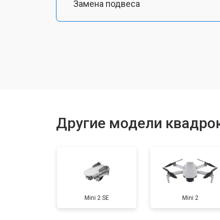
Замена подвеса
Замена оси
Замена луча
Замена лопасти
Другие модели квадрок
Замена GPS-модуля
Замена аккумулятора
Mini 2 SE
Mini 2
Настройка шифрования Wi-Fi