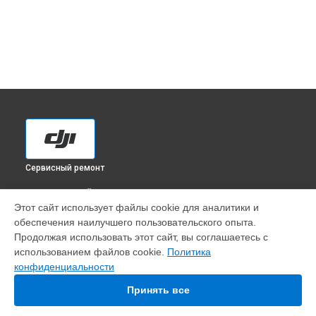
Сервисный ремонт
ВЫБЕРИ СВОЙ ГОРОД
Этот сайт использует файлы cookie для аналитики и
Замена рамы квадрокоптера Mavic 2 Enterprise Dual DJI в
обеспечения наилучшего пользовательского опыта.
Краснодаре
Продолжая использовать этот сайт, вы соглашаетесь с
Замена рамы квадрокоптера Mavic 2 Enterprise Dual DJI в
использованием файлов cookie.
Политика
Ростове-на-Дону
конфиденциальности
Замена рамы квадрокоптера Mavic 2 Enterprise Dual DJI в
Нижнем Новгороде
Принять все
Замена рамы квадрокоптера Mavic 2 Enterprise Dual DJI в
Новосибирске